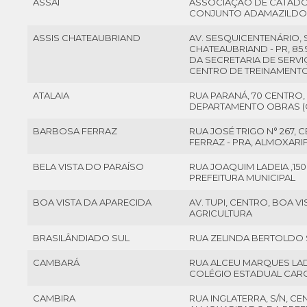
ASSAÍ
ASSOCIAÇÃO DE CATADORE
CONJUNTO ADAMAZILD
ASSIS CHATEAUBRIAND
AV. SESQUICENTENÁRIO, S
CHATEAUBRIAND - PR, 85.
DA SECRETARIA DE SERV
CENTRO DE TREINAMENT
ATALAIA
RUA PARANÁ, 70 CENTRO, 
DEPARTAMENTO OBRAS (
BARBOSA FERRAZ
RUA JOSÉ TRIGO N° 267, 
FERRAZ - PRA, ALMOXARI
BELA VISTA DO PARAÍSO
RUA JOAQUIM LADEIA ,150
PREFEITURA MUNICIPAL
BOA VISTA DA APARECIDA
AV. TUPI, CENTRO, BOA 
AGRICULTURA
BRASILÂNDIADO SUL
RUA ZELINDA BERTOLDO 
CAMBARÁ
RUA ALCEU MARQUES LADE
COLÉGIO ESTADUAL CARO
CAMBIRA
RUA INGLATERRA, S/N, CEN