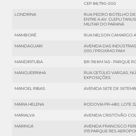
CEP 86.790-000
LONDRINA
RUA PEDRO BOTELHO DE 
ENTRE A AV. CLEPLI TANU
MILITAR DO PARANÁ
MAMBORÊ
RUA NELSON CAMARGO AL
MANDAGUARI
AVENIDA DAS INDÚSTRIAS,
000 / PROXÍMO PAM
MANDIRITUBA
BR-116 KM 145 - PARQUE 
MANGUEIRINHA
RUA GETÚLIO VARGAS, NÚ
EXPOSIÇÕES
MANOEL RIBAS
AVENIDA SETE DE SETEMB
MARIA HELENA
RODOVIA PR-480, LOTE 32
MARIALVA
AVENIDA CRISTÓVÃO COL
MARINGÁ
AVENIDA FRANCISCO FERRE
015 PARQUE RES.AEROPOR