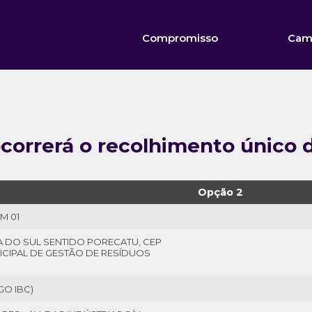
Compromisso
Cam
ocorrerá o recolhimento único 
Opção 2
M 01
A DO SUL SENTIDO PORECATU, CEP
NICIPAL DE GESTÃO DE RESÍDUOS
GO IBC)