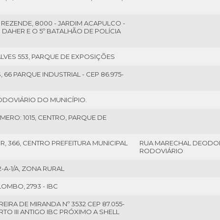
REZENDE, 8000 - JARDIM ACAPULCO -
S DAHER E O 5º BATALHÃO DE POLÍCIA
VES 553, PARQUE DE EXPOSIÇÕES
 66 PARQUE INDUSTRIAL - CEP 86.975-
RODOVIÁRIO DO MUNICÍPIO.
MERO: 1015, CENTRO, PARQUE DE
R, 366, CENTRO PREFEITURA MUNICIPAL
RUA MARECHAL DEODORO
RODOVIÁRIO
-A-1/A, ZONA RURAL
OMBO, 2793 - IBC
IRA DE MIRANDA Nº 3532 CEP 87.055-
TO III ANTIGO IBC PRÓXIMO A SHELL