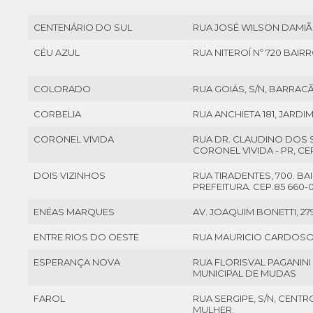
CENTENÁRIO DO SUL
RUA JOSÉ WILSON DAMIÃO
CÉU AZUL
RUA NITEROÍ Nº 720 BAI
COLORADO
RUA GOIÁS, S/N, BARRAC
CORBELIA
RUA ANCHIETA 181, JARDI
CORONEL VIVIDA
RUA DR. CLAUDINO DOS 
CORONEL VIVIDA - PR, C
DOIS VIZINHOS
RUA TIRADENTES, 700. B
PREFEITURA. CEP.85 660-
ENÉAS MARQUES
AV. JOAQUIM BONETTI, 27
ENTRE RIOS DO OESTE
RUA MAURICIO CARDOSO, 
ESPERANÇA NOVA
RUA FLORISVAL PAGANINI
MUNICIPAL DE MUDAS
FAROL
RUA SERGIPE, S/N, CENTRO
MULHER.