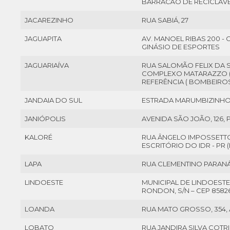
BARRACÃO DE RECICLÁVE
JACAREZINHO
RUA SABIÁ, 27
JAGUAPITA
AV. MANOEL RIBAS 200 -
GINÁSIO DE ESPORTES
JAGUARIAÍVA
RUA SALOMÃO FELIX DA S
COMPLEXO MATARAZZO (I
REFERÊNCIA ( BOMBEIRO
JANDAIA DO SUL
ESTRADA MARUMBIZINHO
JANIÓPOLIS
AVENIDA SÃO JOÃO, 126,
KALORÉ
RUA ÂNGELO IMPOSSETTO, 
ESCRITÓRIO DO IDR - PR 
LAPA
RUA CLEMENTINO PARANÁ
LINDOESTE
MUNICIPAL DE LINDOEST
RONDON, S/N – CEP 8582
LOANDA
RUA MATO GROSSO, 354, 
LOBATO
RUA JANDIRA SILVA COTR