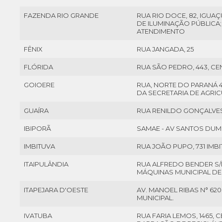
FAZENDA RIO GRANDE
RUA RIO DOCE, 82, IGUAÇ
DE ILUMINAÇÃO PÚBLICA
ATENDIMENTO
FÊNIX
RUA JANGADA, 25
FLÓRIDA
RUA SÃO PEDRO, 443, CE
GOIOERE
RUA, NORTE DO PARANÁ 4
DA SECRETARIA DE AGRI
GUAÍRA
RUA RENILDO GONÇALVES
IBIPORÃ
SAMAE - AV SANTOS DUM
IMBITUVA
RUA JOÃO PUPO, 731 IMBI
ITAIPULÂNDIA
RUA ALFREDO BENDER S/N
MÁQUINAS MUNICIPAL DE 
ITAPEJARA D'OESTE
AV. MANOEL RIBAS N° 620
MUNICIPAL.
IVATUBA
RUA FARIA LEMOS, 1465, C