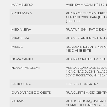
MARMELEIRO
AVENIDA MACALI, Nº 830, 
MATELÂNDIA
RUA PROFESSORA LERIDES
CEP 85887000 PARQUE 
(FELEITE)
MEDIANEIRA
RUA TUPI S/N - PÁTIO DE
MIRASELVA
RUA VER. ANTENOR BAUDU
MISSAL
RUA DO IMIGRANTE, 491, 
MEIO AMBIENTE
NOVA CANTU
RUA RIO GRANDE DO SUL,
NOVO ITACOLOMI
ASSOCIAÇÃO DOS CATADO
NOVO ITACOLOMI- RUA 
JOÃO ROSSATO, Nº 495.-
ORTIGUEIRA
TEREZIO BORBA 823
OURO VERDE DO OESTE
RUA CURITIBA, 657, CENT
PALMAS
RUA JOSÉ JOAQUIM BAHLS
VERMELHO, BAIRRO ALTO 