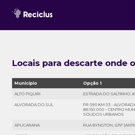
Locais para descarte onde 
Município
Opção 1
ALTO PIQUIRI
ESTRADA DO SALTINHO, K
ALVORADA DO SUL
PR 090 KM 03 - ALVORAD
86.150.000 - CENTRO MU
SÓLIDOS URBANOS
APUCARANA
RUA BYNGTON, S/Nº (ANTI