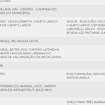
EITURA
E LIMA, S/N - CENTRO - CAMPINA DO
RAS DO MUNICÍPIO)
 925 - VILA ELIZABETH, CAMPO LARGO -
ASSUR - RUA JOÃO CECC
URA DE CAMPO LARGO
CAMPO LARGO CEP 8360
LABONELLI. ARLEV - ROD
83.606-425. PRÓXIMO 
GES, 159, NA ASA LESTE.
URAL, 85.790-000, CAPITÃO LEÔNIDAS
ENTE 1 KM DA ÁREA URBANA DO
IDADE DE VALORIZAÇÃO DE RECICLÁVEIS.
82
TRY
RUA TURMALINA, SEM N
ANTIGA UNISUL
PEREIRA DO AMARAL, 2333 - JARDIM
ARIA DE INFRAESTRUTURA E MEIO
SAÍDA PARA TRÊS BARRA