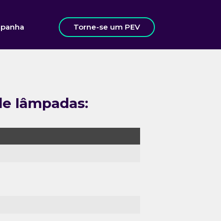
panha
Torne-se um PEV
de lâmpadas: