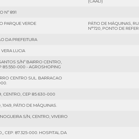
(CAAD)
 Nº 891
RRO PARQUE VERDE
PÁTIO DE MÁQUINAS, RU
N°720, PONTO DE REFE
ÃO DA PREFEITURA
M VERA LUCIA
SANTOS S/Nº BAIRRO CENTRO,
EP 85.550-000 - AGROSHOPING
AIRRO CENTRO SUL. BARRACAO
000.
9, CENTRO, CEP 85.630-000
1049, PÁTIO DE MÁQUINAS.
 NOGUEIRA S/N, CENTRO, VIVEIRO
,, CEP: 87.325-000. HOSPITAL DA