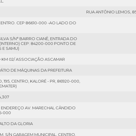
L.
RUA ANTÔNIO LEMOS, 8
 CENTRO. CEP 86610-000 -AO LADO DO
ILVA S/N° BAIRRO CIANÊ, ENTRADA DO
NTERNO) CEP: 84200-000 PONTO DE
S E SAMU)
 KM 02/ ASSOCIAÇÃO ASCAMAR
 PÁTIO DE MÁQUINAS DA PREFEITURA
195, CENTRO, KALORÉ - PR, 86920-000,
(EMATER)
,307
E ENDEREÇO AV. MARECHAL CÂNDIDO
6-000
ALTO DA GLORIA
IM, S/N GARAGEM MUNICIPAL, CENTRO,