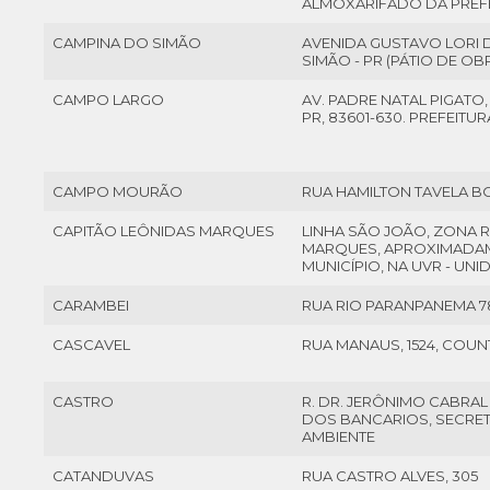
ALMOXARIFADO DA PREF
CAMPINA DO SIMÃO
AVENIDA GUSTAVO LORI D
SIMÃO - PR (PÁTIO DE OB
CAMPO LARGO
AV. PADRE NATAL PIGATO,
PR, 83601-630. PREFEIT
CAMPO MOURÃO
RUA HAMILTON TAVELA BOR
CAPITÃO LEÔNIDAS MARQUES
LINHA SÃO JOÃO, ZONA R
MARQUES, APROXIMADAM
MUNICÍPIO, NA UVR - UN
CARAMBEI
RUA RIO PARANPANEMA 7
CASCAVEL
RUA MANAUS, 1524, COUN
CASTRO
R. DR. JERÔNIMO CABRAL 
DOS BANCARIOS, SECRET
AMBIENTE
CATANDUVAS
RUA CASTRO ALVES, 305